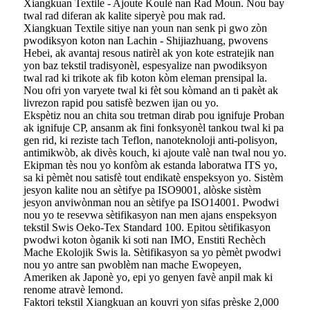
Xiangkuan Textile - Ajoute Koulè nan Rad Moun. Nou bay
twal rad diferan ak kalite siperyè pou mak rad.
Xiangkuan Textile sitiye nan youn nan senk pi gwo zòn
pwodiksyon koton nan Lachin - Shijiazhuang, pwovens
Hebei, ak avantaj resous natirèl ak yon kote estratejik nan
yon baz tekstil tradisyonèl, espesyalize nan pwodiksyon
twal rad ki trikote ak fib koton kòm eleman prensipal la.
Nou ofri yon varyete twal ki fèt sou kòmand an ti pakèt ak
livrezon rapid pou satisfè bezwen ijan ou yo.
Ekspètiz nou an chita sou tretman dirab pou ignifuje Proban
ak ignifuje CP, ansanm ak fini fonksyonèl tankou twal ki pa
gen rid, ki reziste tach Teflon, nanoteknoloji anti-polisyon,
antimikwòb, ak divès kouch, ki ajoute valè nan twal nou yo.
Ekipman tès nou yo konfòm ak estanda laboratwa ITS yo,
sa ki pèmèt nou satisfè tout endikatè enspeksyon yo. Sistèm
jesyon kalite nou an sètifye pa ISO9001, alòske sistèm
jesyon anviwònman nou an sètifye pa ISO14001. Pwodwi
nou yo te resevwa sètifikasyon nan men ajans enspeksyon
tekstil Swis Oeko-Tex Standard 100. Epitou sètifikasyon
pwodwi koton òganik ki soti nan IMO, Enstiti Rechèch
Mache Ekolojik Swis la. Sètifikasyon sa yo pèmèt pwodwi
nou yo antre san pwoblèm nan mache Ewopeyen,
Ameriken ak Japonè yo, epi yo genyen favè anpil mak ki
renome atravè lemond.
Faktori tekstil Xiangkuan an kouvri yon sifas prèske 2,000