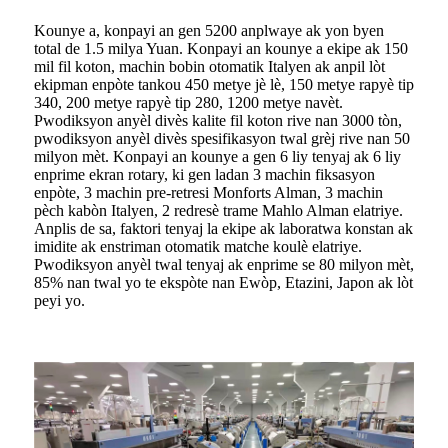
Kounye a, konpayi an gen 5200 anplwaye ak yon byen
total de 1.5 milya Yuan. Konpayi an kounye a ekipe ak 150
mil fil koton, machin bobin otomatik Italyen ak anpil lòt
ekipman enpòte tankou 450 metye jè lè, 150 metye rapyè tip
340, 200 metye rapyè tip 280, 1200 metye navèt.
Pwodiksyon anyèl divès kalite fil koton rive nan 3000 tòn,
pwodiksyon anyèl divès spesifikasyon twal grèj rive nan 50
milyon mèt. Konpayi an kounye a gen 6 liy tenyaj ak 6 liy
enprime ekran rotary, ki gen ladan 3 machin fiksasyon
enpòte, 3 machin pre-retresi Monforts Alman, 3 machin
pèch kabòn Italyen, 2 redresè trame Mahlo Alman elatriye.
Anplis de sa, faktori tenyaj la ekipe ak laboratwa konstan ak
imidite ak enstriman otomatik matche koulè elatriye.
Pwodiksyon anyèl twal tenyaj ak enprime se 80 milyon mèt,
85% nan twal yo te ekspòte nan Ewòp, Etazini, Japon ak lòt
peyi yo.