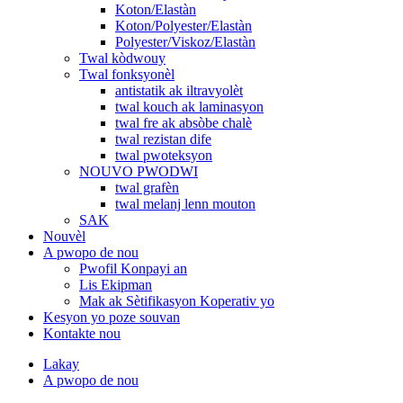
Koton/Elastàn
Koton/Polyester/Elastàn
Polyester/Viskoz/Elastàn
Twal kòdwouy
Twal fonksyonèl
antistatik ak iltravyolèt
twal kouch ak laminasyon
twal fre ak absòbe chalè
twal rezistan dife
twal pwoteksyon
NOUVO PWODWI
twal grafèn
twal melanj lenn mouton
SAK
Nouvèl
A pwopo de nou
Pwofil Konpayi an
Lis Ekipman
Mak ak Sètifikasyon Koperativ yo
Kesyon yo poze souvan
Kontakte nou
Lakay
A pwopo de nou