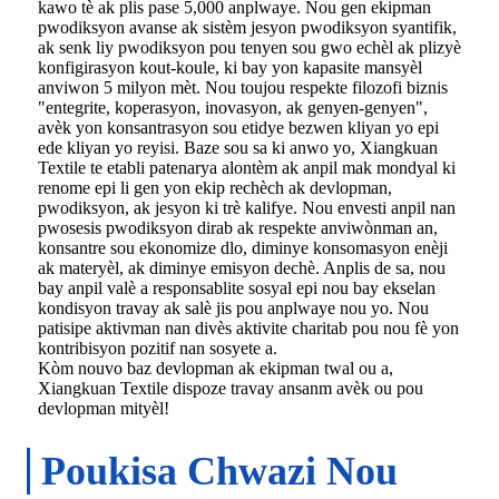
kawo tè ak plis pase 5,000 anplwaye. Nou gen ekipman
pwodiksyon avanse ak sistèm jesyon pwodiksyon syantifik,
ak senk liy pwodiksyon pou tenyen sou gwo echèl ak plizyè
konfigirasyon kout-koule, ki bay yon kapasite mansyèl
anviwon 5 milyon mèt. Nou toujou respekte filozofi biznis
"entegrite, koperasyon, inovasyon, ak genyen-genyen",
avèk yon konsantrasyon sou etidye bezwen kliyan yo epi
ede kliyan yo reyisi. Baze sou sa ki anwo yo, Xiangkuan
Textile te etabli patenarya alontèm ak anpil mak mondyal ki
renome epi li gen yon ekip rechèch ak devlopman,
pwodiksyon, ak jesyon ki trè kalifye. Nou envesti anpil nan
pwosesis pwodiksyon dirab ak respekte anviwònman an,
konsantre sou ekonomize dlo, diminye konsomasyon enèji
ak materyèl, ak diminye emisyon dechè. Anplis de sa, nou
bay anpil valè a responsablite sosyal epi nou bay ekselan
kondisyon travay ak salè jis pou anplwaye nou yo. Nou
patisipe aktivman nan divès aktivite charitab pou nou fè yon
kontribisyon pozitif nan sosyete a.
Kòm nouvo baz devlopman ak ekipman twal ou a,
Xiangkuan Textile dispoze travay ansanm avèk ou pou
devlopman mityèl!
Poukisa Chwazi Nou