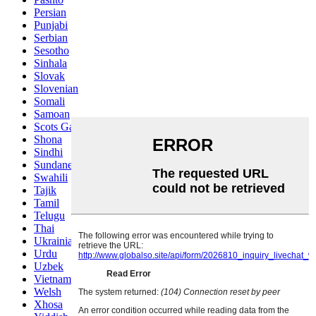
Persian
Punjabi
Serbian
Sesotho
Sinhala
Slovak
Slovenian
Somali
Samoan
Scots Gaelic
Shona
Sindhi
Sundanese
Swahili
Tajik
Tamil
Telugu
Thai
Ukrainian
Urdu
Uzbek
Vietnamese
Welsh
Xhosa