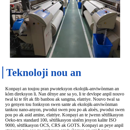
Teknoloji nou an
Konpayi an toujou pran pwoteksyon ekolojik-anviwònman an
kòm direksyon li. Nan dènye ane sa yo, li te devlope anpil nouvo
twal ki te fèt ak fib banbou ak sangma, elatriye. Nouvo twal sa
yo genyen tou fonksyon swen sante ak ekolojik-anviwònman
tankou nano-anyon, pwodui swen pou po ak aloès, pwodui swen
pou po ak asid amine, elatriye. Konpayi an te jwenn sètifikasyon
Oeko-tex standard 100, sètifikasyon sistèm jesyon kalite ISO
9000, sètifikasyon OCS, CRS ak GOTS. Konpayi an peye anpil