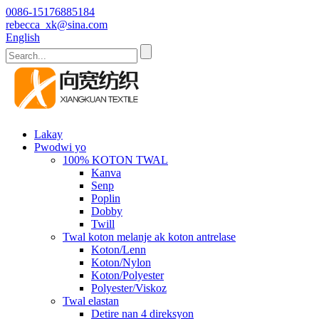
0086-15176885184
rebecca_xk@sina.com
English
Lakay
Pwodwi yo
100% KOTON TWAL
Kanva
Senp
Poplin
Dobby
Twill
Twal koton melanje ak koton antrelase
Koton/Lenn
Koton/Nylon
Koton/Polyester
Polyester/Viskoz
Twal elastan
Detire nan 4 direksyon