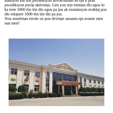
atansyon tou sou pwoteksyon anviwònman an epi li pran
pwodiksyon pwòp aktivman. Gen yon izin tretman dlo egou ki
ka trete 5000 tòn tòn dlo egou pa jou ak enstalasyon resiklaj pou
dlo rekipere 1000 tòn tòn dlo pa jou.
Nou sensèman envite ou pou devlope ansanm epi avanse men
nan men!