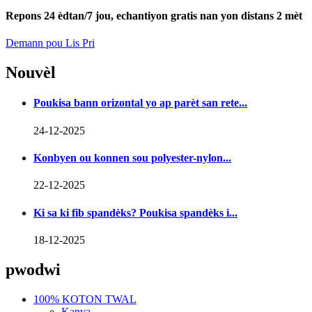
Repons 24 èdtan/7 jou, echantiyon gratis nan yon distans 2 mèt
Demann pou Lis Pri
Nouvèl
Poukisa bann orizontal yo ap parèt san rete...
24-12-2025
Konbyen ou konnen sou polyester-nylon...
22-12-2025
Ki sa ki fib spandèks? Poukisa spandèks i...
18-12-2025
pwodwi
100% KOTON TWAL
Kanva