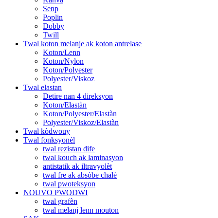
Senp
Poplin
Dobby
Twill
Twal koton melanje ak koton antrelase
Koton/Lenn
Koton/Nylon
Koton/Polyester
Polyester/Viskoz
Twal elastan
Detire nan 4 direksyon
Koton/Elastàn
Koton/Polyester/Elastàn
Polyester/Viskoz/Elastàn
Twal kòdwouy
Twal fonksyonèl
twal rezistan dife
twal kouch ak laminasyon
antistatik ak iltravyolèt
twal fre ak absòbe chalè
twal pwoteksyon
NOUVO PWODWI
twal grafèn
twal melanj lenn mouton